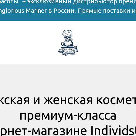
асоты" – эксклюзивный дистрибьютор брендо
Inglorious Mariner в России. Прямые поставки 
ская и женская косме
премиум-класса
рнет-магазине Individs