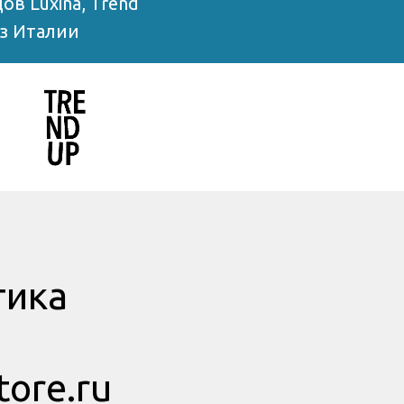
в Luxina, Trend
из Италии
тика
tore.ru