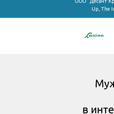
ООО "Десант Кр
Up, The 
Муж
в инте