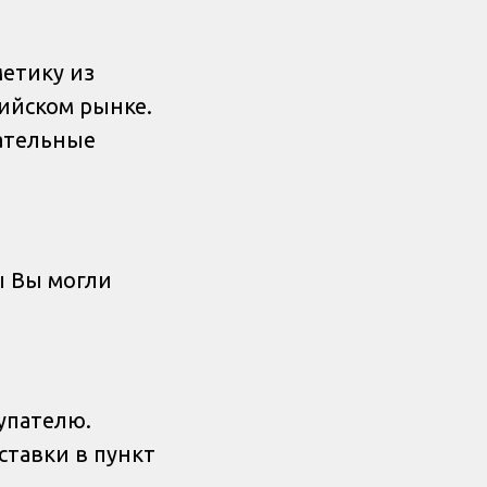
метику из
ийском рынке.
ательные
ы Вы могли
упателю.
ставки в пункт