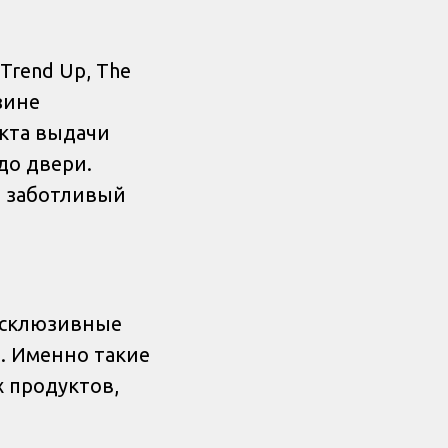
Trend Up, The
азине
нкта выдачи
до двери.
з, заботливый
ксклюзивные
. Именно такие
 продуктов,