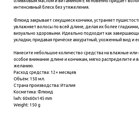
оливковым маслом и витамином Е мгновенно придаёт волос
интенсивный блеск без утяжеления.
Флюид закрывает секущиеся кончики, устраняет пушистость
увлажняет волосы по всей длине, делая их более гладкими
визуально здоровыми. Идеально подходит как завершающи
укладки, придавая причёске аккуратный, ухоженный вид и е
Нанесите небольшое количество средства на влажные или 
особое внимание длине и кончикам, мягко распределите и 
желанию.
Расход средства: 12+ месяцев
Объём: 150 мл.
Страна производства: Италия
Косметика: Флюид
lwh: 60x60x145 mm
Weight: 150 g