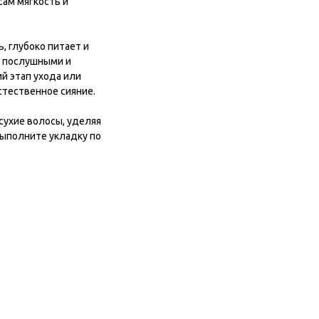
ам мягкость и
, глубоко питает и
, послушными и
й этап ухода или
стественное сияние.
сухие волосы, уделяя
выполните укладку по