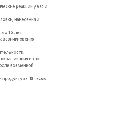
еские реакции у вас и
товки, нанесения и
 до 16 лет.
к возникновения
ительности,
 окрашивания волос
после временной
 продукту за 48 часов