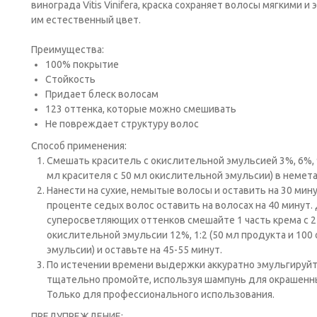
винограда Vitis Vinifera, краска сохраняет волосы мягкими 
им естественный цвет.
Преимущества:
100% покрытие
Стойкость
Придает блеск волосам
123 оттенка, которые можно смешивать
Не повреждает структуру волос
Способ применения:
Cмешать краситель с окислительной эмульсией 3%, 6%, 9
мл красителя с 50 мл окислительной эмульсии) в немет
Нанести на сухие, немытые волосы и оставить на 30 мин
проценте седых волос оставить на волосах на 40 минут.
суперосветляющих оттенков смешайте 1 часть крема с 2
окислительной эмульсии 12%, 1:2 (50 мл продукта и 10
эмульсии) и оставьте на 45-55 минут.
По истечении времени выдержки аккуратно эмульгируйт
тщательно промойте, используя шампунь для окрашенных
Только для профессионального использования.
ПРЕДУПРЕЖДЕНИЕ: