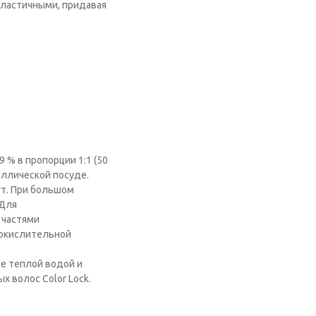
и эластичными, придавая
 % в пропорции 1:1 (50
аллической посуде.
ут. При большом
 Для
 частями
0 окислительной
е теплой водой и
 волос Color Lock.