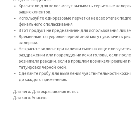
Красители для волос могут вызывать серьезные аллергич
ваших клиентов.
Исполь­зуйте одноразовые перчатки на всех этапах подго
финального ополаскивания.
Этот продукт не предназна­чен для использования лицам
Временные татуировки черной хной могут увеличить рис
аллергии.
Не красьте волосы: при наличии сыпи на лице или чувств
раздражении или повреждении кожи головы, если после
возникали реакции, если в прошлом возникали реакции 
татуировки черной хной.
Сде­лайте пробу для выявления чувствительности кожи к
до каждого применения.
Для чего: Для окрашивания волос
Для кого: Унисекс