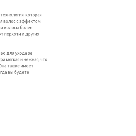
 технология, которая
ля волос с эффектом
ши волосы более
т перхоти и других
во для ухода за
ра мягкая и нежная, что
 Она также имеет
огда вы будете