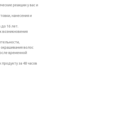
еские реакции у вас и
товки, нанесения и
 до 16 лет.
к возникновения
ительности,
 окрашивания волос
после временной
 продукту за 48 часов