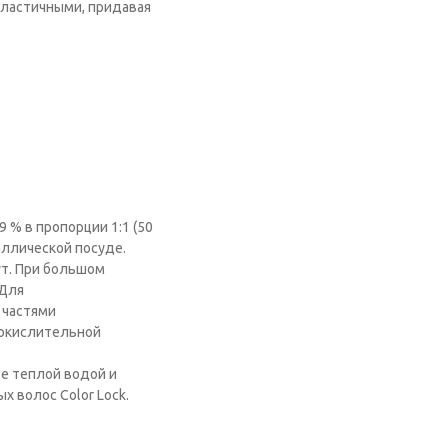
и эластичными, придавая
 % в пропорции 1:1 (50
аллической посуде.
ут. При большом
 Для
 частями
0 окислительной
е теплой водой и
 волос Color Lock.