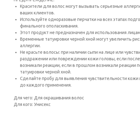
Красители для волос могут вызывать серьезные аллергич
ваших клиентов.
Исполь­зуйте одноразовые перчатки на всех этапах подго
финального ополаскивания.
Этот продукт не предназна­чен для использования лицам
Временные татуировки черной хной могут увеличить рис
аллергии.
Не красьте волосы: при наличии сыпи на лице или чувств
раздражении или повреждении кожи головы, если после
возникали реакции, если в прошлом возникали реакции 
татуировки черной хной.
Сде­лайте пробу для выявления чувствительности кожи к
до каждого применения.
Для чего: Для окрашивания волос
Для кого: Унисекс