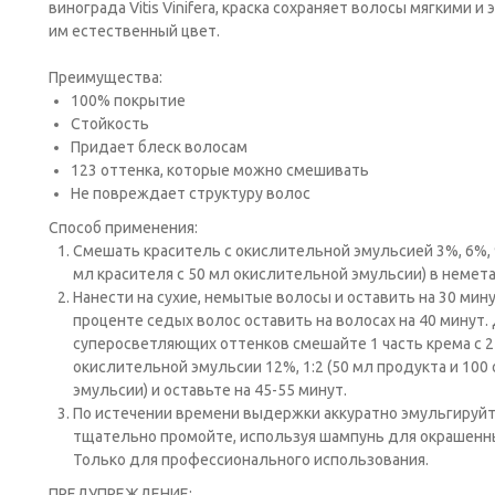
винограда Vitis Vinifera, краска сохраняет волосы мягкими 
им естественный цвет.
Преимущества:
100% покрытие
Стойкость
Придает блеск волосам
123 оттенка, которые можно смешивать
Не повреждает структуру волос
Способ применения:
Cмешать краситель с окислительной эмульсией 3%, 6%, 9
мл красителя с 50 мл окислительной эмульсии) в немет
Нанести на сухие, немытые волосы и оставить на 30 мин
проценте седых волос оставить на волосах на 40 минут.
суперосветляющих оттенков смешайте 1 часть крема с 2
окислительной эмульсии 12%, 1:2 (50 мл продукта и 10
эмульсии) и оставьте на 45-55 минут.
По истечении времени выдержки аккуратно эмульгируйт
тщательно промойте, используя шампунь для окрашенных
Только для профессионального использования.
ПРЕДУПРЕЖДЕНИЕ: