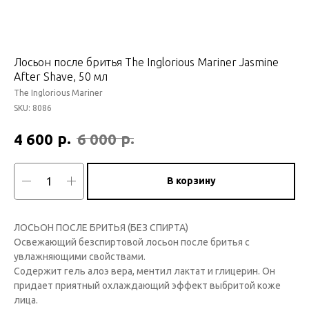
Лосьон после бритья The Inglorious Mariner Jasmine
After Shave, 50 мл
The Inglorious Mariner
SKU:
8086
р.
р.
4 600
6 000
В корзину
ЛОСЬОН ПОСЛЕ БРИТЬЯ (БEЗ СПИРТА)
Освежающий безспиртовой лосьон после бритья с
увлажняющими свойствами.
Содержит гель алоэ вера, ментил лактат и глицерин. Он
придает приятный охлаждающий эффект выбритой коже
лица.