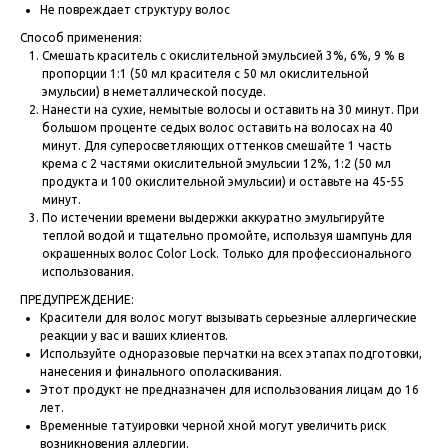
Не повреждает структуру волос
Способ применения:
Cмешать краситель с окислительной эмульсией 3%, 6%, 9 % в
пропорции 1:1 (50 мл красителя с 50 мл окислительной
эмульсии) в неметаллической посуде.
Нанести на сухие, немытые волосы и оставить на 30 минут. При
большом проценте седых волос оставить на волосах на 40
минут. Для суперосветляющих оттенков смешайте 1 часть
крема с 2 частями окислительной эмульсии 12%, 1:2 (50 мл
продукта и 100 окислительной эмульсии) и оставьте на 45-55
минут.
По истечении времени выдержки аккуратно эмульгируйте
теплой водой и тщательно промойте, используя шампунь для
окрашенных волос Color Lock. Только для профессионального
использования.
ПРЕДУПРЕЖДЕНИЕ:
Красители для волос могут вызывать серьезные аллергические
реакции у вас и ваших клиентов.
Исполь­зуйте одноразовые перчатки на всех этапах подготовки,
нанесения и финального ополаскивания.
Этот продукт не предназна­чен для использования лицам до 16
лет.
Временные татуировки черной хной могут увеличить риск
возникновения аллергии.