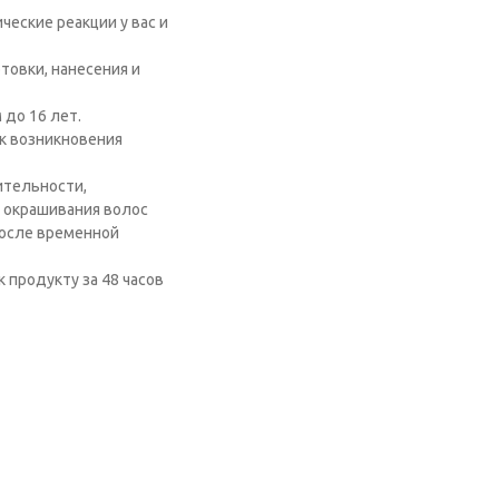
еские реакции у вас и
товки, нанесения и
 до 16 лет.
к возникновения
ительности,
 окрашивания волос
после временной
 продукту за 48 часов