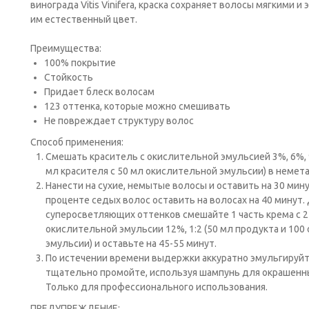
винограда Vitis Vinifera, краска сохраняет волосы мягкими 
им естественный цвет.
Преимущества:
100% покрытие
Стойкость
Придает блеск волосам
123 оттенка, которые можно смешивать
Не повреждает структуру волос
Способ применения:
Cмешать краситель с окислительной эмульсией 3%, 6%, 9
мл красителя с 50 мл окислительной эмульсии) в немет
Нанести на сухие, немытые волосы и оставить на 30 мин
проценте седых волос оставить на волосах на 40 минут.
суперосветляющих оттенков смешайте 1 часть крема с 2
окислительной эмульсии 12%, 1:2 (50 мл продукта и 10
эмульсии) и оставьте на 45-55 минут.
По истечении времени выдержки аккуратно эмульгируйт
тщательно промойте, используя шампунь для окрашенных
Только для профессионального использования.
ПРЕДУПРЕЖДЕНИЕ: