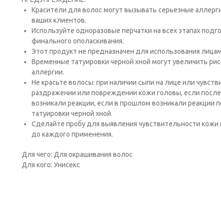
Красители для волос могут вызывать серьезные аллергич
ваших клиентов.
Исполь­зуйте одноразовые перчатки на всех этапах подго
финального ополаскивания.
Этот продукт не предназна­чен для использования лицам
Временные татуировки черной хной могут увеличить рис
аллергии.
Не красьте волосы: при наличии сыпи на лице или чувств
раздражении или повреждении кожи головы, если после
возникали реакции, если в прошлом возникали реакции 
татуировки черной хной.
Сде­лайте пробу для выявления чувствительности кожи к
до каждого применения.
Для чего: Для окрашивания волос
Для кого: Унисекс