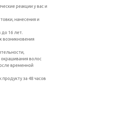
еские реакции у вас и
товки, нанесения и
 до 16 лет.
к возникновения
ительности,
 окрашивания волос
после временной
 продукту за 48 часов