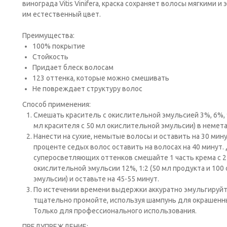
винограда Vitis Vinifera, краска сохраняет волосы мягкими 
им естественный цвет.
Преимущества:
100% покрытие
Стойкость
Придает блеск волосам
123 оттенка, которые можно смешивать
Не повреждает структуру волос
Способ применения:
Cмешать краситель с окислительной эмульсией 3%, 6%, 9
мл красителя с 50 мл окислительной эмульсии) в немет
Нанести на сухие, немытые волосы и оставить на 30 мин
проценте седых волос оставить на волосах на 40 минут.
суперосветляющих оттенков смешайте 1 часть крема с 2
окислительной эмульсии 12%, 1:2 (50 мл продукта и 10
эмульсии) и оставьте на 45-55 минут.
По истечении времени выдержки аккуратно эмульгируйт
тщательно промойте, используя шампунь для окрашенных
Только для профессионального использования.
ПРЕДУПРЕЖДЕНИЕ: