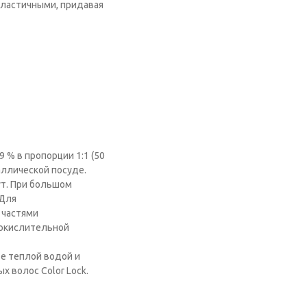
и эластичными, придавая
 % в пропорции 1:1 (50
аллической посуде.
ут. При большом
 Для
 частями
0 окислительной
е теплой водой и
 волос Color Lock.