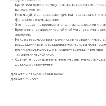
Красители для волос могут вызывать серьезные аллергич
ваших клиентов.
Исполь­зуйте одноразовые перчатки на всех этапах подго
финального ополаскивания.
Этот продукт не предназна­чен для использования лицам
Временные татуировки черной хной могут увеличить рис
аллергии.
Не красьте волосы: при наличии сыпи на лице или чувств
раздражении или повреждении кожи головы, если после
возникали реакции, если в прошлом возникали реакции 
татуировки черной хной.
Сде­лайте пробу для выявления чувствительности кожи к
до каждого применения.
Для чего: Для окрашивания волос
Для кого: Унисекс