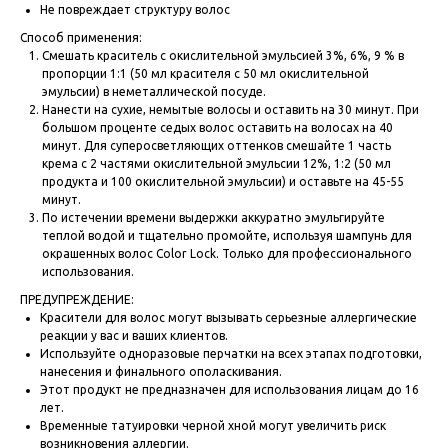
Не повреждает структуру волос
Способ применения:
Cмешать краситель с окислительной эмульсией 3%, 6%, 9 % в
пропорции 1:1 (50 мл красителя с 50 мл окислительной
эмульсии) в неметаллической посуде.
Нанести на сухие, немытые волосы и оставить на 30 минут. При
большом проценте седых волос оставить на волосах на 40
минут. Для суперосветляющих оттенков смешайте 1 часть
крема с 2 частями окислительной эмульсии 12%, 1:2 (50 мл
продукта и 100 окислительной эмульсии) и оставьте на 45-55
минут.
По истечении времени выдержки аккуратно эмульгируйте
теплой водой и тщательно промойте, используя шампунь для
окрашенных волос Color Lock. Только для профессионального
использования.
ПРЕДУПРЕЖДЕНИЕ:
Красители для волос могут вызывать серьезные аллергические
реакции у вас и ваших клиентов.
Исполь­зуйте одноразовые перчатки на всех этапах подготовки,
нанесения и финального ополаскивания.
Этот продукт не предназна­чен для использования лицам до 16
лет.
Временные татуировки черной хной могут увеличить риск
возникновения аллергии.