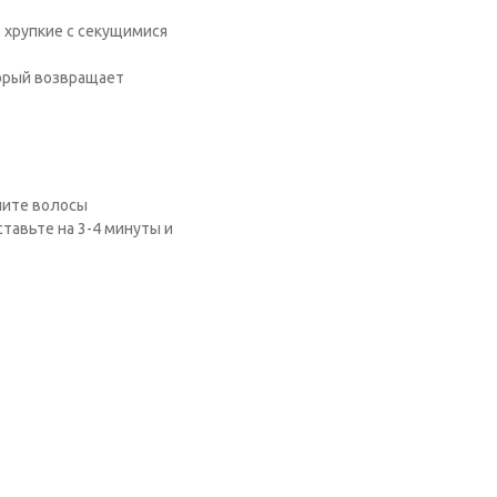
 хрупкие с секущимися
оторый возвращает
шите волосы
тавьте на 3-4 минуты и